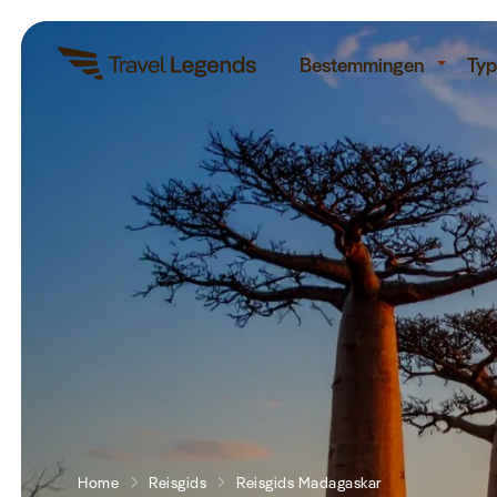
Re
Bestemmingen
Typ
Home
Reisgids
Reisgids Madagaskar