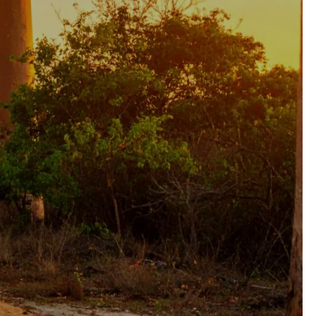
Keuzehulp