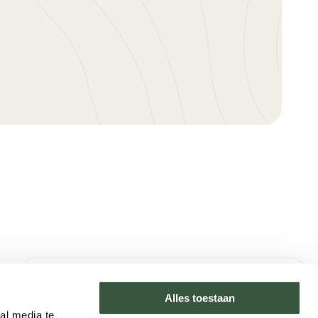
Type reizen
Neem contact op met Natasja
Rondreizen
Alles toestaan
Reisspecialist Madagaskar
Legendarische reizen
al media te