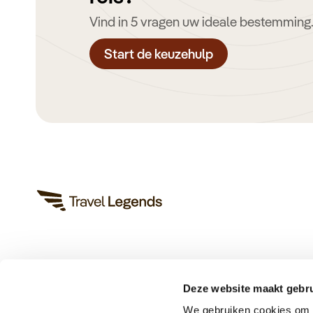
Vind in 5 vragen uw ideale bestemming
Start de keuzehulp
Heeft u een vraag?
App met ons
Deze website maakt gebru
Bel ons op +31 (0)73 22 00 550
We gebruiken cookies om c