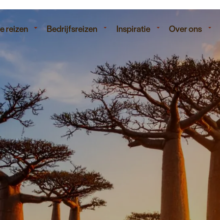
isduur
Budget
e reizen
Bedrijfsreizen
Inspiratie
Over ons