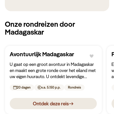
Onze rondreizen door
Madagaskar
Avontuurlijk Madagaskar
U gaat op een groot avontuur in Madagaskar
E
en maakt een grote ronde over het eiland met
w
uw eigen huurauto. U ontdekt levendige
a
markten, lemuren in het wild, koloniale steden
o
20 dagen
v.a. 5.150 p.p.
Rondreis
en indrukwekkende natuurparken.
Ontdek deze reis