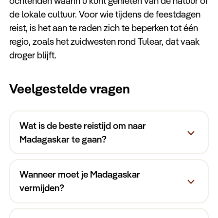
ochtenden waarin u kunt genieten van de natuur of
de lokale cultuur. Voor wie tijdens de feestdagen
reist, is het aan te raden zich te beperken tot één
regio, zoals het zuidwesten rond Tulear, dat vaak
droger blijft.
Veelgestelde vragen
Wat is de beste reistijd om naar
Madagaskar te gaan?
april t/m oktober
Wanneer moet je Madagaskar
vermijden?