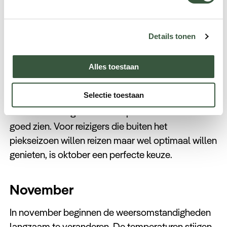
Oktober
Details tonen
Oktober is de laatste maand van het droge
seizoen en biedt nog steeds uitstekende
Alles toestaan
reisomstandigheden. De temperaturen stijgen
richting de 30 graden en de dagen zijn zonnig. Dit
Selectie toestaan
is een vruchtbare maand in de natuur: veel jonge
dieren worden geboren en reptielen laten zich
goed zien. Voor reizigers die buiten het
piekseizoen willen reizen maar wel optimaal willen
genieten, is oktober een perfecte keuze.
November
In november beginnen de weersomstandigheden
langzaam te veranderen. De temperaturen stijgen