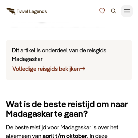
Beste reistijd
Madagaskar
Wanneer kunt u het best Madagaskar
Reisduur
bezoeken? Bekijk hier de tips over de beste
Budget
Alle bestemmingen
reistijd naar Madagaskar die u moet weten
Dit artikel is onderdeel van de reisgids
Zoeken
voordat u op reis gaat.
Madagaskar
Type reizen
Volledige reisgids bekijken
Bedrijfsreizen
Wat is de beste reistijd om naar
Inspiratie
Madagaskar te gaan?
Over ons
De beste reistijd voor Madagaskar is over het
algemeen van
april t/m oktober
. In deze