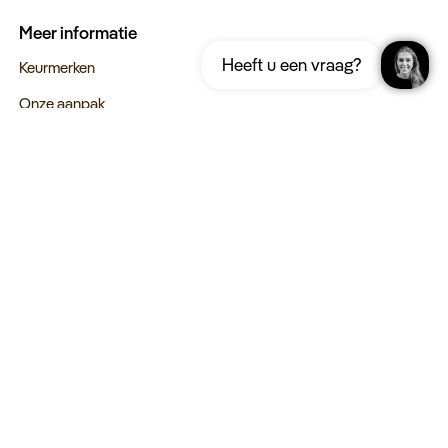
Meer informatie
Ontvang gratis de complete reisgids
Download nu
Heeft u een vraag?
Japan
Keurmerken
Onze aanpak
Verantwoord op reis
Vacatures
Webinars
Type reizen
Rondreizen
Legendarische reizen
Incentives