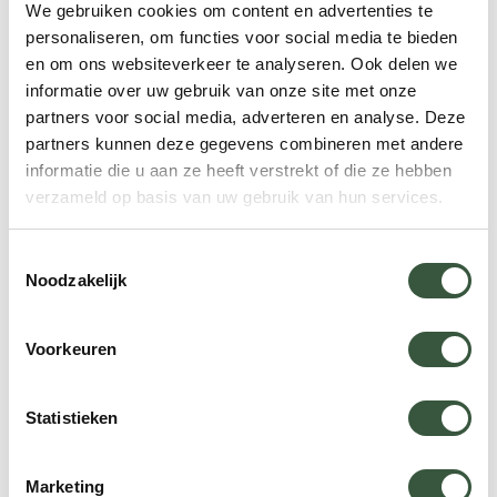
We gebruiken cookies om content en advertenties te
noorden en op eilanden zoals Nosy Be is het
personaliseren, om functies voor social media te bieden
perfect strandweer. In de natuurparken zijn
en om ons websiteverkeer te analyseren. Ook delen we
lemuren, reptielen en vogels goed zichtbaar en de
informatie over uw gebruik van onze site met onze
paden zijn overal goed begaanbaar.
partners voor social media, adverteren en analyse. Deze
partners kunnen deze gegevens combineren met andere
informatie die u aan ze heeft verstrekt of die ze hebben
September
verzameld op basis van uw gebruik van hun services.
September brengt warmer en stabiel weer, met
Toestemmingsselectie
temperaturen tot 30 graden in het zuiden en
Noodzakelijk
westen. De luchtvochtigheid blijft laag en de regen
laat nog op zich wachten. De zee is aangenaam en
Voorkeuren
het zicht onder water uitstekend, wat deze maand
zeer geschikt maakt voor snorkelen en duiken.
Statistieken
Nationale parken zijn nog steeds goed
toegankelijk
Marketing