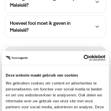
Maleisië?
wel gebruikelijk
Hoeveel fooi moet ik geven in
Maleisië?
Beluister de Spotify-playlist
Deze website maakt gebruik van cookies
Beluister de grootste hits en traditionele
We gebruiken cookies om content en advertenties te
personaliseren, om functies voor social media te bieden
muziek in
onze Spotify-playlist van Azië
. Duik
en om ons websiteverkeer te analyseren. Ook delen we
in de cultuur en kom alvast in de sfeer voor
informatie over uw gebruik van onze site met onze
uw reis.
partners voor social media, adverteren en analyse. Deze