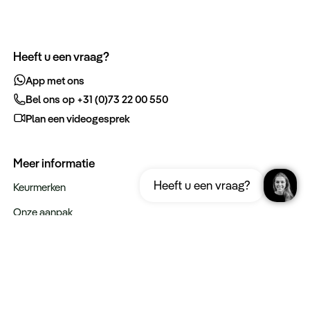
Heeft u een vraag?
App met ons
Bel ons op +31 (0)73 22 00 550
Plan een videogesprek
Meer informatie
Ontvang gratis de complete reisgids
Download nu
Heeft u een vraag?
Maleisië
Keurmerken
Onze aanpak
Verantwoord op reis
Vacatures
Webinars