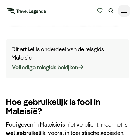
Fooien in Maleisië
Wilt u goed voorbereid naar Maleisië gaan?
Reisduur
Ontdek hier meer over de gebruikelijkheid van
Budget
Alle bestemmingen
fooi in Maleisië voordat u op reis gaat.
Dit artikel is onderdeel van de reisgids
Zoeken
Maleisië
Type reizen
Volledige reisgids bekijken
Bedrijfsreizen
Hoe gebruikelijk is fooi in
Inspiratie
Maleisië?
Over ons
Fooi geven in Maleisië is niet verplicht, maar het is
wel gebruikelijk
, vooral in toeristische gebieden.