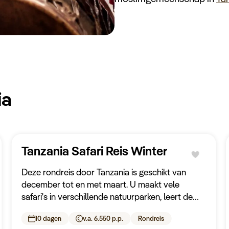
ia
Tanzania Safari Reis Winter
Deze rondreis door Tanzania is geschikt van
december tot en met maart. U maakt vele
safari's in verschillende natuurparken, leert de
inheemse cultuur kennen, wordt door een
10 dagen
v.a. 6.550 p.p.
Rondreis
privéchauffeur in een 4x4 rondgereden en