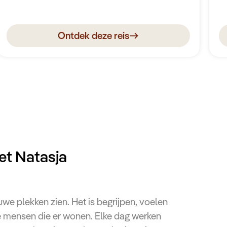
geprijsde lodges.
ov
Ontdek deze reis
et Natasja
uwe plekken zien. Het is begrijpen, voelen
e mensen die er wonen. Elke dag werken