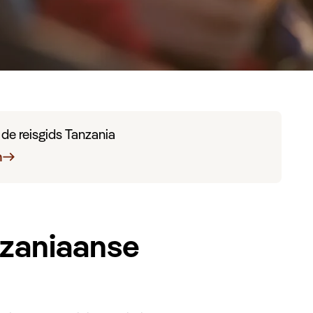
n de reisgids Tanzania
n
nzaniaanse