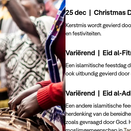
25 dec | Christmas D
Kerstmis wordt gevierd door
en festiviteiten.
Variërend | Eid al-Fit
Een islamitische feestdag 
ook uitbundig gevierd doo
Variërend | Eid al-Ad
Een andere islamitische fee
herdenking van de bereidhe
zoals gevraagd door God. H
moslimgemeenschap in
Ta