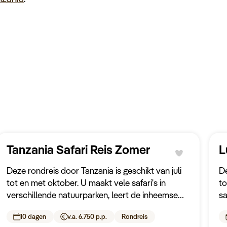
Tanzania Safari Reis Zomer
L
Deze rondreis door Tanzania is geschikt van juli
De
tot en met oktober. U maakt vele safari's in
to
verschillende natuurparken, leert de inheemse
sa
cultuur kennen, wordt door een privéchauffeur in
in
10 dagen
v.a. 6.750 p.p.
Rondreis
een 4x4 rondgereden en overnacht in scherp
pr