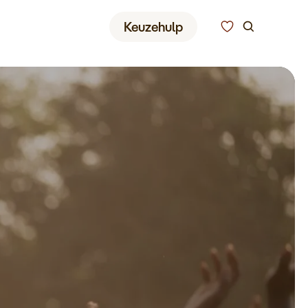
Zoeken
Keuzehulp
Alle bestemmingen
Type reizen
Bedrijfsreizen
Inspiratie
Over ons