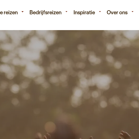
isduur
Budget
e reizen
Bedrijfsreizen
Inspiratie
Over ons