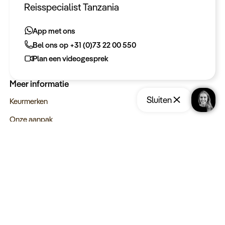
Heeft u een vraag?
Reisspecialist Tanzania
App met ons
App met ons
Bel ons op +31 (0)73 22 00 550
Bel ons op +31 (0)73 22 00 550
Plan een videogesprek
Plan een videogesprek
Meer informatie
Sluiten
Keurmerken
Onze aanpak
Verantwoord op reis
Vacatures
Webinars
Type reizen