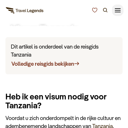
Visum Tanzania
Reisduur
Budget
Alle bestemmingen
Dit artikel is onderdeel van de reisgids
Zoeken
Tanzania
Type reizen
Volledige reisgids bekijken
Bedrijfsreizen
Heb ik een visum nodig voor
Inspiratie
Tanzania?
Over ons
Voordat u zich onderdompelt in de rijke cultuur en
adembenemende landschappen van
Tanzania
,