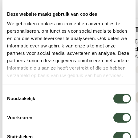
Onze reizen naar Tanzania
Deze website maakt gebruik van cookies
We gebruiken cookies om content en advertenties te
Tanzania Safari Reis Voor- en
personaliseren, om functies voor social media te bieden
najaar
en om ons websiteverkeer te analyseren. Ook delen we
D
informatie over uw gebruik van onze site met onze
d
Deze rondreis door Tanzania is geschikt van
partners voor social media, adverteren en analyse. Deze
s
april tot en met juni en november. U maakt
partners kunnen deze gegevens combineren met andere
i
vele safari's in verschillende natuurparken,
informatie die u aan ze heeft verstrekt of die ze hebben
p
leert de inheemse cultuur kennen, wordt door
verzameld op basis van uw gebruik van hun services.
o
9 dagen
v.a. 5.600 p.p.
Rondreis
een privéchauffeur in een 4x4 rondgereden en
overnacht in scherp geprijsde lodges.
Toestemmingsselectie
Ontdek deze reis
Noodzakelijk
Voorkeuren
Statistieken