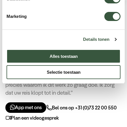
Marketing
Neem contact op met Natasja
Reisspecialist Tanzania
Details tonen
“Reizen is voor mij meer dan nieuwe plekken zien.
Het is begrijpen, voelen en verbinden met een
Alles toestaan
land en de mensen die er wonen. Elke dag werken
aan onvergetelijke reizen die mensen enthousiast
Selectie toestaan
maken en herinneringen opleveren die blijven, is
precies waarom ik dit werk zo graag doe. Ik zorg
dat uw reis klopt tot in detail.”
App met ons
Bel ons op +31 (0)73 22 00 550
Plan een videogesprek