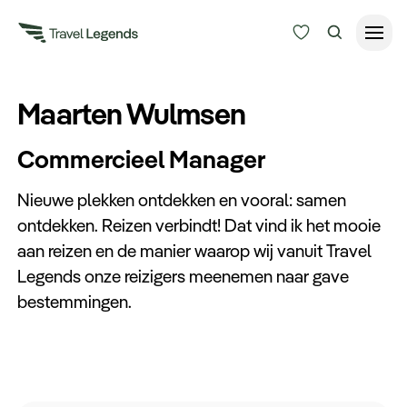
Reisduur
Maarten Wulmsen
Budget
Alle bestemmingen
Commercieel Manager
Zoeken
Type reizen
Nieuwe plekken ontdekken en vooral: samen
ontdekken. Reizen verbindt! Dat vind ik het mooie
Bedrijfsreizen
aan reizen en de manier waarop wij vanuit Travel
Legends onze reizigers meenemen naar gave
bestemmingen.
Inspiratie
Over ons