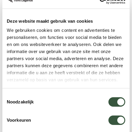
Eerste reis
Type reiziger
Deze website maakt gebruik van cookies
We gebruiken cookies om content en advertenties te
Tanzania
Avonturier
personaliseren, om functies voor social media te bieden
en om ons websiteverkeer te analyseren. Ook delen we
informatie over uw gebruik van onze site met onze
partners voor social media, adverteren en analyse. Deze
partners kunnen deze gegevens combineren met andere
informatie die u aan ze heeft verstrekt of die ze hebben
Hulp nodig bij uw zoektocht
verzameld op basis van uw gebruik van hun services.
naar een volgende reis?
Toestemmingsselectie
Vind in 5 vragen uw ideale bestemming.
Noodzakelijk
Start de keuzehulp
Voorkeuren