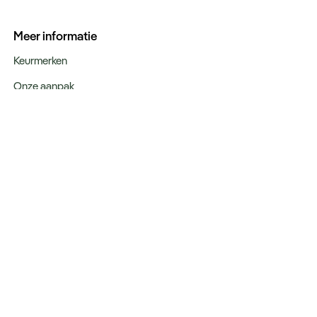
Meer informatie
Keurmerken
Onze aanpak
Verantwoord op reis
Vacatures
Webinars
Type reizen
Rondreizen
Legendarische reizen
Incentives