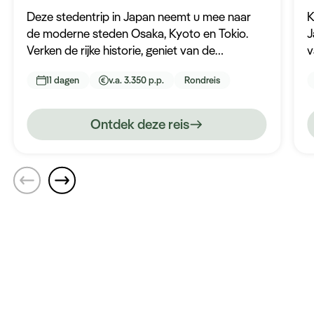
Deze stedentrip in Japan neemt u mee naar
K
de moderne steden Osaka, Kyoto en Tokio.
J
Verken de rijke historie, geniet van de
v
geweldige Japanse keuken en duik in het
i
11 dagen
v.a. 3.350 p.p.
Rondreis
moderne leven van deze indrukwekkende
d
bestemming.
Ontdek deze reis