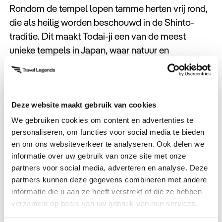
Rondom de tempel lopen tamme herten vrij rond,
die als heilig worden beschouwd in de Shinto-
traditie. Dit maakt Todai-ji een van de meest
unieke tempels in Japan, waar natuur en
spiritualiteit samenkomen.
Bekijk hier onze reis naar Nara
Deze website maakt gebruik van cookies
We gebruiken cookies om content en advertenties te
personaliseren, om functies voor social media te bieden
en om ons websiteverkeer te analyseren. Ook delen we
informatie over uw gebruik van onze site met onze
partners voor social media, adverteren en analyse. Deze
5. Itsukushima-schrijn
partners kunnen deze gegevens combineren met andere
informatie die u aan ze heeft verstrekt of die ze hebben
📍Hiroshima
verzameld op basis van uw gebruik van hun services.
De Itsukushima-schrijn op het eiland Miyajima is