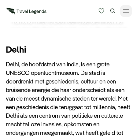
Gelegen aan de oevers van de machtige
Yamuna-rivier, is Delhi een stad die millennia
aan geschiedenis omarmt, van oude ruïnes tot
Reisduur
moderne architectuur. Als één van de oudste
Budget
Alle bestemmingen
steden ter wereld heeft Delhi een rijke erfenis,
Delhi
die teruggaat tot het tijdperk van de
Zoeken
Type reizen
Delhi, de hoofdstad van India, is een grote
Mahabharata.
UNESCO openluchtmuseum. De stad is
doordrenkt met geschiedenis, cultuur en een
Bedrijfsreizen
bruisende energie die haar onderscheidt als een
van de meest dynamische steden ter wereld. Met
Inspiratie
een geschiedenis die teruggaat tot millennia, heeft
Delhi als een centrum van politieke en culturele
Over ons
macht talloze invasies, opkomsten en
ondergangen meegemaakt, wat heeft geleid tot