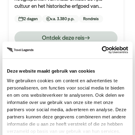
cultuur en het historische erfgoed van
Rajasthan, bewonder het wereldwonder de
12 dagen
v.a. 3.380 p.p.
Rondreis
Taj Mahal, en ga op zoek naar majestueuze
tijgers in de weelderige jungle!
Ontdek deze reis
Deze website maakt gebruik van cookies
We gebruiken cookies om content en advertenties te
personaliseren, om functies voor social media te bieden
en om ons websiteverkeer te analyseren. Ook delen we
Hoogtepunten en ervaringen
informatie over uw gebruik van onze site met onze
partners voor social media, adverteren en analyse. Deze
Jaipur
partners kunnen deze gegevens combineren met andere
Jaipur
informatie die u aan ze heeft verstrekt of die ze hebben
verzameld op basis van uw gebruik van hun services.