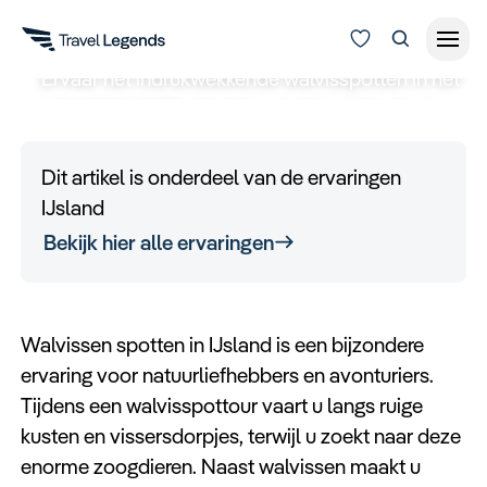
IJsland
Ervaar het indrukwekkende walvisspotten in het
ruige IJsland. Hier komt u oog in oog te staan
Reisduur
met enkele van de grootste dieren op aarde,
Budget
Alle bestemmingen
midden in hun natuurlijke leefomgeving. Een
Dit artikel is onderdeel van de ervaringen
Zoeken
excursie die absoluut niet mag ontbreken tijdens
IJsland
Type reizen
uw
rondreis door IJsland.
Bekijk hier alle ervaringen
Bedrijfsreizen
Walvissen spotten in IJsland is een bijzondere
Inspiratie
ervaring voor natuurliefhebbers en avonturiers.
Tijdens een walvisspottour vaart u langs ruige
Over ons
kusten en vissersdorpjes, terwijl u zoekt naar deze
enorme zoogdieren. Naast walvissen maakt u