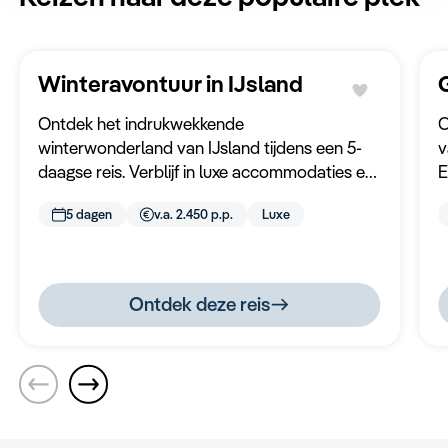
Winteravontuur in IJsland
Ontdek het indrukwekkende
O
winterwonderland van IJsland tijdens een 5-
v
daagse reis. Verblijf in luxe accommodaties en
E
beleef een perfecte mix van avontuur,
g
5 dagen
v.a. 2.450 p.p.
Luxe
natuurpracht en ontspanning.
l
Ontdek deze reis