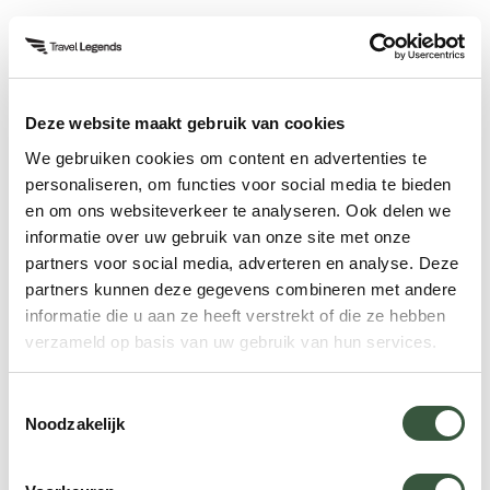
Hoe verloopt een
walvisspottour?
Deze website maakt gebruik van cookies
We gebruiken cookies om content en advertenties te
Een typische walvisspottour duurt tussen de 2 en
personaliseren, om functies voor social media te bieden
4 uur. Tijdens de tocht krijgt u vaak een introductie
en om ons websiteverkeer te analyseren. Ook delen we
over de verschillende walvissoorten en het
informatie over uw gebruik van onze site met onze
ecosysteem. De boten zijn meestal uitgerust met
partners voor social media, adverteren en analyse. Deze
partners kunnen deze gegevens combineren met andere
moderne technologie om walvissen beter op te
informatie die u aan ze heeft verstrekt of die ze hebben
sporen.
verzameld op basis van uw gebruik van hun services.
Veiligheid en duurzaamheid
Toestemmingsselectie
Noodzakelijk
Walvisspotten gebeurt onder strikte veiligheids-
en milieuregels. Lokale gidsen zorgen ervoor dat