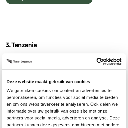
3. Tanzania
Voor koppels die houden van avontuur en natuur
is Tanzania een droom. Een safari in Serengeti of
Ngorongoro Crater biedt een unieke kans om
wilde dieren samen van dichtbij te zien. Daarna
Deze website maakt gebruik van cookies
kunt u ontspannen op de parelwitte stranden van
We gebruiken cookies om content en advertenties te
Zanzibar. Tanzania combineert opwindende
personaliseren, om functies voor social media te bieden
belevenissen met romantische rust, waardoor het
en om ons websiteverkeer te analyseren. Ook delen we
informatie over uw gebruik van onze site met onze
een onvergetelijke bestemming is voor twee.
partners voor social media, adverteren en analyse. Deze
partners kunnen deze gegevens combineren met andere