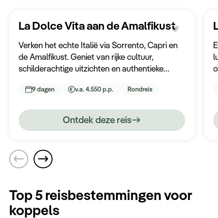
Keuzehulp
La Dolce Vita aan de Amalfikust
Verken het echte Italië via Sorrento, Capri en
E
de Amalfikust. Geniet van rijke cultuur,
l
schilderachtige uitzichten en authentieke
o
gastronomie.
s
9 dagen
v.a. 4.550 p.p.
Rondreis
h
o
Ontdek deze reis
Top 5 reisbestemmingen voor
koppels