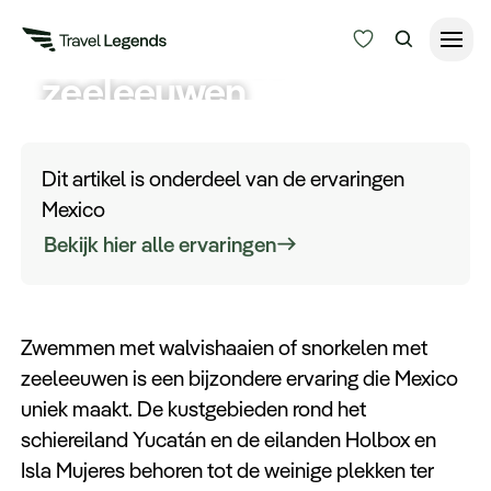
walvishaaien of
snorkelen met
zeeleeuwen
Reisduur
Tijdens
uw rondreis door Mexico
mag een
Budget
Alle bestemmingen
ontmoeting met zeeleeuwen of walvishaaien
Dit artikel is onderdeel van de ervaringen
Zoeken
zeker niet ontbreken. Deze bijzondere
Mexico
Type reizen
ervaringen maken uw reis compleet.
Bekijk hier alle ervaringen
Bedrijfsreizen
Zwemmen met walvishaaien of snorkelen met
Inspiratie
zeeleeuwen is een bijzondere ervaring die Mexico
uniek maakt. De kustgebieden rond het
Over ons
schiereiland Yucatán en de eilanden Holbox en
Isla Mujeres behoren tot de weinige plekken ter