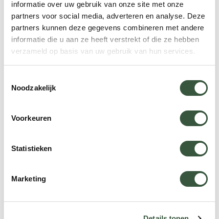
informatie over uw gebruik van onze site met onze
Praktische tips voor zwemmen
partners voor social media, adverteren en analyse. Deze
partners kunnen deze gegevens combineren met andere
en snorkelen met walvishaaien
informatie die u aan ze heeft verstrekt of die ze hebben
en zeeleeuwen
verzameld op basis van uw gebruik van hun services.
Tijdens het zwemmen met walvishaaien of
Toestemmingsselectie
snorkelen met zeeleeuwen bevindt u zich in hun
Noodzakelijk
natuurlijke leefomgeving. Het is daarom belangrijk
om altijd respect te tonen voor de dieren en hun
Voorkeuren
omgeving. Zo zorgt u voor een veilige en
onvergetelijke ervaring.
Statistieken
Houd altijd afstand van de dieren en raak ze
nooit aan.
Marketing
Beweeg rustig en voorzichtig in het water,
zodat u de dieren niet afschrikt.
Details tonen