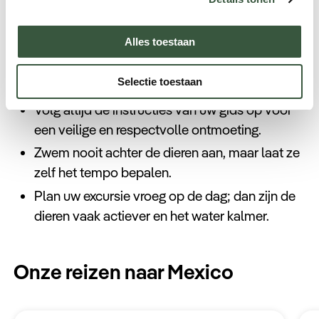
Gebruik een snorkel of duikuitrusting om onder
water stil te blijven.
Alles toestaan
Draag alleen biologisch afbreekbare
zonnebrandcrème om het water te
Selectie toestaan
beschermen.
Volg altijd de instructies van uw gids op voor
een veilige en respectvolle ontmoeting.
Zwem nooit achter de dieren aan, maar laat ze
zelf het tempo bepalen.
Plan uw excursie vroeg op de dag; dan zijn de
dieren vaak actiever en het water kalmer.
Onze reizen naar Mexico