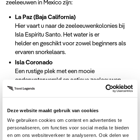
zeeleeuwen in Mexico zijn:
La Paz (Baja California)
Hier vaart u naar de zeeleeuwenkolonies bij
Isla Espíritu Santo. Het water is er
helder en geschikt voor zowel beginners als
ervaren snorkelaars.
Isla Coronado
Een rustige plek met een mooie
onderwaterwereld en actieve zeeleeuwen.
Beste periode
: februari tot en met augustus. In
deze maanden zijn de zeeleeuwen het meest
Deze website maakt gebruik van cookies
actief en is de kans op een ontmoeting het grootst.
We gebruiken cookies om content en advertenties te
personaliseren, om functies voor social media te bieden
en om ons websiteverkeer te analyseren. Ook delen we