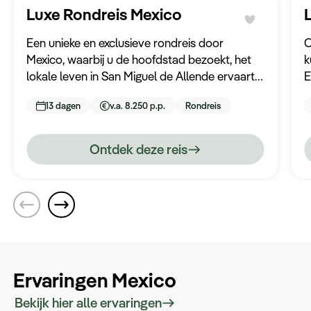
Luxe Rondreis Mexico
Een unieke en exclusieve rondreis door
O
Mexico, waarbij u de hoofdstad bezoekt, het
k
lokale leven in San Miguel de Allende ervaart
E
en in de meest exclusieve hacienda van het
w
13 dagen
v.a. 8.250 p.p.
Rondreis
land verblijft. Uiteraard sluit u de reis af met
p
een aantal heerlijke stranddagen.
Ontdek deze reis
Ervaringen Mexico
Bekijk hier alle ervaringen