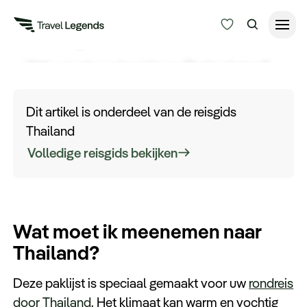
Paklijst Thailand
Wilt u goed voorbereid naar Thailand gaan?
Reisduur
Ontdek hier de paklijst voor Thailand met
Budget
Alle bestemmingen
spullen die u niet kan missen op reis.
Dit artikel is onderdeel van de reisgids
Zoeken
Thailand
Type reizen
Volledige reisgids bekijken
Bedrijfsreizen
Wat moet ik meenemen naar
Inspiratie
Thailand?
Over ons
Deze paklijst is speciaal gemaakt voor uw
rondreis
door Thailand
. Het klimaat kan warm en vochtig