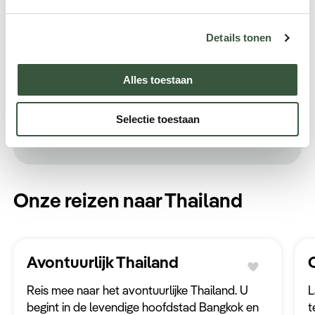
Details tonen
Beluister de Spotify-playlist
Beluister de grootste hits en traditionele
Alles toestaan
muziek in
onze Spotify-playlist van Azië
. Duik
in de cultuur en kom alvast in de sfeer voor
Selectie toestaan
uw reis.
Onze reizen naar Thailand
Avontuurlijk Thailand
Reis mee naar het avontuurlijke Thailand. U
L
begint in de levendige hoofdstad Bangkok en
t