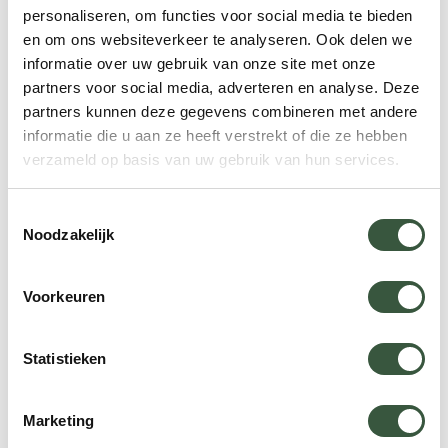
personaliseren, om functies voor social media te bieden
Kleine kinderen
en om ons websiteverkeer te analyseren. Ook delen we
informatie over uw gebruik van onze site met onze
partners voor social media, adverteren en analyse. Deze
Baby- of peutervoeding en snacks
partners kunnen deze gegevens combineren met andere
Luiers en vochtige doekjes
informatie die u aan ze heeft verstrekt of die ze hebben
Kinderwagen of draagzak
verzameld op basis van uw gebruik van hun services.
Flessen en flessterilisator
Toestemmingsselectie
Zonnehoedje en kindvriendelijke zonnebrand
Noodzakelijk
Kindvriendelijk insectenwerend middel
Reisspeelgoed
Voorkeuren
Kinder-EHBO-kit (met kindvriendelijke
medicijnen)
Statistieken
Marketing