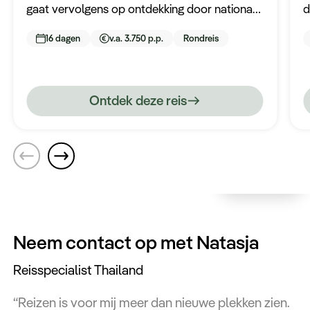
gaat vervolgens op ontdekking door nationale
d
parken van Khao Yai en Khao Sok. U bezoekt
E
16 dagen
v.a. 3.750 p.p.
Rondreis
tussendoor ook nog het historische
k
Kanchanaburi en Ayutthaya en eindigt uw
avontuur op het zonovergoten eiland Koh
Samui.
Ontdek deze reis
Neem contact op met Natasja
Reisspecialist Thailand
“Reizen is voor mij meer dan nieuwe plekken zien.