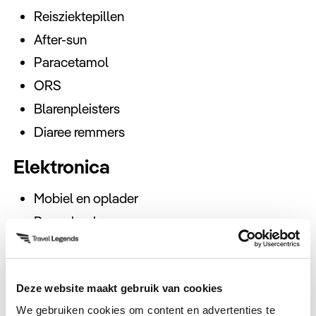
Reisziektepillen
After-sun
Paracetamol
ORS
Blarenpleisters
Diaree remmers
Elektronica
Mobiel en oplader
Powerbank
Reisstekker Type A
Camera en oplader
Deze website maakt gebruik van cookies
E-reader of tablet
We gebruiken cookies om content en advertenties te
Oordopjes of koptelefoon