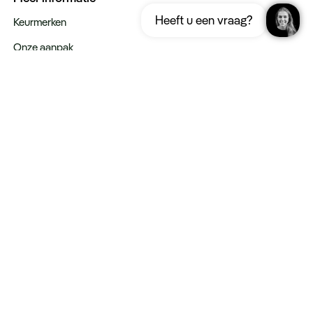
Ontvang gratis de complete reisgids
Download nu
Heeft u een vraag?
Thailand
Keurmerken
Onze aanpak
Verantwoord op reis
Vacatures
Webinars
Type reizen
Rondreizen
Legendarische reizen
Incentives
Blijf op de hoogte:
Schrijf u in voor de nieuwsbrief