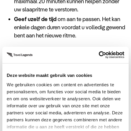
maximaal 20 minuten kunnen helpen zonder
uw slaapritme te verstoren.
Geef uzelf de tijd
om aan te passen. Het kan
enkele dagen duren voordat u volledig gewend
bent aan het nieuwe ritme.
Veelgestelde vragen
Deze website maakt gebruik van cookies
Wat is het tijdsverschil tussen Thailand
We gebruiken cookies om content en advertenties te
en Nederland?
personaliseren, om functies voor social media te bieden
en om ons websiteverkeer te analyseren. Ook delen we
+6 uur
informatie over uw gebruik van onze site met onze
Wat is het tijdsverschil tussen Thailand
+5 uur
partners voor social media, adverteren en analyse. Deze
en België?
partners kunnen deze gegevens combineren met andere
informatie die u aan ze heeft verstrekt of die ze hebben