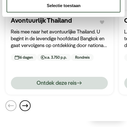
Selectie toestaan
Avontuurlijk Thailand
Reis mee naar het avontuurlijke Thailand. U
L
begint in de levendige hoofdstad Bangkok en
t
gaat vervolgens op ontdekking door nationale
d
parken van Khao Yai en Khao Sok. U bezoekt
E
16 dagen
v.a. 3.750 p.p.
Rondreis
tussendoor ook nog het historische
k
Kanchanaburi en Ayutthaya en eindigt uw
avontuur op het zonovergoten eiland Koh
Samui.
Ontdek deze reis