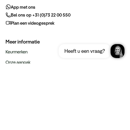
App met ons
Bel ons op +31 (0)73 22 00 550
Plan een videogesprek
Meer informatie
Ontvang gratis de complete reisgids
Download nu
Heeft u een vraag?
Thailand
Keurmerken
Onze aanpak
Verantwoord op reis
Vacatures
Webinars
Type reizen
Rondreizen