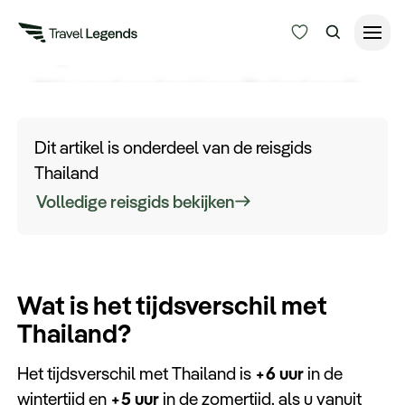
Tijdsverschil Thailand
Wilt u goed voorbereid naar Thailand gaan?
Reisduur
Ontdek hier meer over de tijd in Thailand die u
Budget
Alle bestemmingen
moet weten voordat u op reis gaat.
Dit artikel is onderdeel van de reisgids
Zoeken
Thailand
Type reizen
Volledige reisgids bekijken
Bedrijfsreizen
Wat is het tijdsverschil met
Inspiratie
Thailand?
Over ons
Het tijdsverschil met Thailand is
+6 uur
in de
wintertijd en
+5 uur
in de zomertijd, als u vanuit