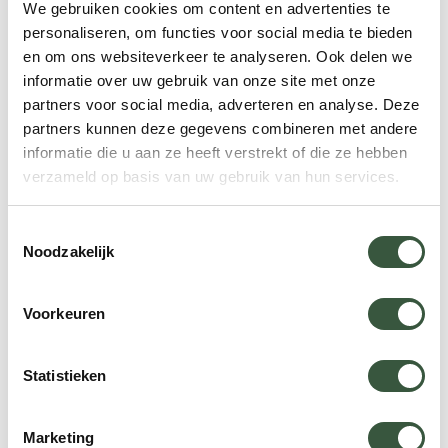
We gebruiken cookies om content en advertenties te
personaliseren, om functies voor social media te bieden
en om ons websiteverkeer te analyseren. Ook delen we
Timing en duur
informatie over uw gebruik van onze site met onze
partners voor social media, adverteren en analyse. Deze
Als laatste moet de timing en duur van de reis
partners kunnen deze gegevens combineren met andere
bepaald worden. Als eerste moet er gedacht
informatie die u aan ze heeft verstrekt of die ze hebben
worden aan het seizoen, het beste seizoen voor
verzameld op basis van uw gebruik van hun services.
een reis verschilt per bestemming. Bij het bepalen
van de duur van de reis, moet er rekening
Toestemmingsselectie
Noodzakelijk
gehouden worden met de optimale duur van een
incentive reis
. Een langere tijd biedt meer
mogelijkheden voor teambuilding en netwerken,
Voorkeuren
maar het vergt ook meer tijd van de medewerkers.
Statistieken
Marketing