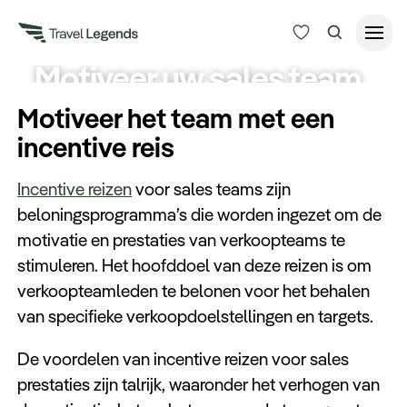
Motiveer uw sales team
Reisduur
met een incentive
Motiveer het team met een
Budget
Alle bestemmingen
incentive reis
Zoeken
Incentive reizen
voor sales teams zijn
Type reizen
beloningsprogramma’s die worden ingezet om de
motivatie en prestaties van verkoopteams te
Bedrijfsreizen
stimuleren. Het hoofddoel van deze reizen is om
verkoopteamleden te belonen voor het behalen
Inspiratie
van specifieke verkoopdoelstellingen en targets.
De voordelen van incentive reizen voor sales
Over ons
prestaties zijn talrijk, waaronder het verhogen van