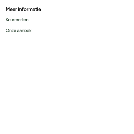
Meer informatie
Keurmerken
Onze aanpak
Verantwoord op reis
Vacatures
Webinars
Type reizen
Rondreizen
Legendarische reizen
Incentives