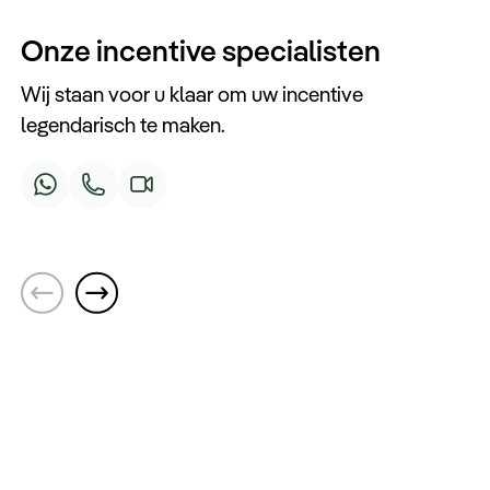
Onze incentive specialisten
Wij staan voor u klaar om uw incentive
legendarisch te maken.
M
Gido
Karlijn
C
General Manager
Incentive specialist
M