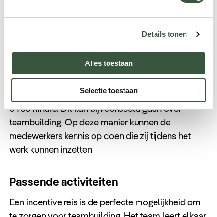
Unieke activiteiten en
ervaringen voor uw sales team
Details tonen
Educatieve componenten
Alles toestaan
Tijdens een
incentive reis
kunnen er ook
educatieve activiteiten worden georganiseerd.
Selectie toestaan
Hierbij kunt u denken aan bijvoorbeeld workshops
en seminars. Dit kan bijvoorbeeld gaan over
teambuilding. Op deze manier kunnen de
medewerkers kennis op doen die zij tijdens het
werk kunnen inzetten.
Passende activiteiten
Een incentive reis is de perfecte mogelijkheid om
te zorgen voor teambuilding. Het team leert elkaar