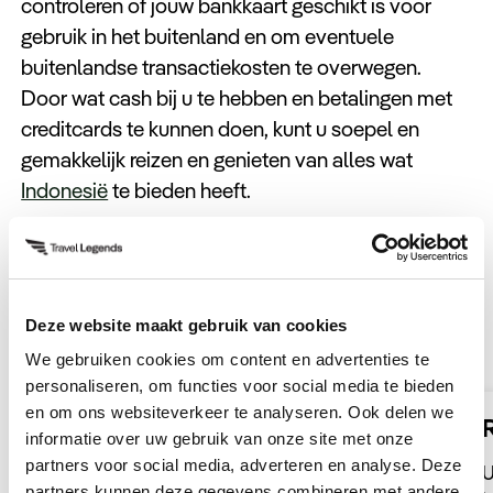
controleren of jouw bankkaart geschikt is voor
gebruik in het buitenland en om eventuele
buitenlandse transactiekosten te overwegen.
Door wat cash bij u te hebben en betalingen met
creditcards te kunnen doen, kunt u soepel en
gemakkelijk reizen en genieten van alles wat
Indonesië
te bieden heeft.
Onze reizen naar Indonesië
Deze website maakt gebruik van cookies
We gebruiken cookies om content en advertenties te
personaliseren, om functies voor social media te bieden
en om ons websiteverkeer te analyseren. Ook delen we
Luxe Rondreis Indonesië
informatie over uw gebruik van onze site met onze
partners voor social media, adverteren en analyse. Deze
Ervaar het betoverende Indonesië met deze
U
partners kunnen deze gegevens combineren met andere