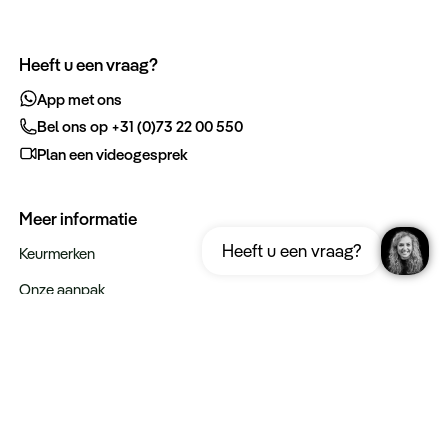
Heeft u een vraag?
App met ons
Bel ons op +31 (0)73 22 00 550
Plan een videogesprek
Meer informatie
Ontvang gratis de complete reisgids
Download nu
Heeft u een vraag?
Indonesië
Keurmerken
Onze aanpak
Verantwoord op reis
Vacatures
Webinars