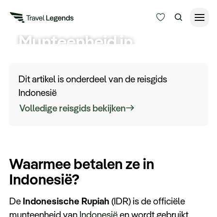
Munteenheid in
Reisduur
Indonesië
Budget
Alle bestemmingen
Dit artikel is onderdeel van de reisgids
Zoeken
Indonesië
Type reizen
Volledige reisgids bekijken
Bedrijfsreizen
Waarmee betalen ze in
Inspiratie
Indonesië?
Over ons
De
Indonesische Rupiah
(IDR) is de officiële
munteenheid van
Indonesië
en wordt gebruikt