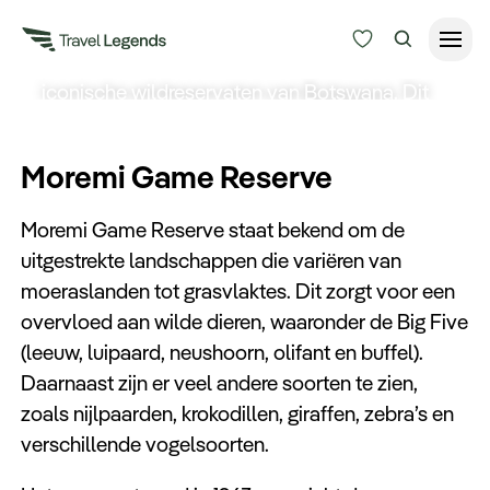
Moremi Game Reserve
Het Moremi Game Reserve is een van de meest
iconische wildreservaten van
Botswana
. Dit
Reisduur
reservaat ligt in het hart van de
Okavango Delta
in Botswana, dat ongeveer uit 5.000 vierkante
Budget
Alle bestemmingen
Moremi Game Reserve
kilometer bestaat. Langs de Okavango rivier
Zoeken
kunt u veel verschillende diersoorten spotten.
Type reizen
Moremi Game Reserve staat bekend om de
uitgestrekte landschappen die variëren van
moeraslanden tot grasvlaktes. Dit zorgt voor een
Bedrijfsreizen
overvloed aan wilde dieren, waaronder de Big Five
(leeuw, luipaard, neushoorn, olifant en buffel).
Inspiratie
Daarnaast zijn er veel andere soorten te zien,
zoals nijlpaarden, krokodillen, giraffen, zebra’s en
Over ons
verschillende vogelsoorten.