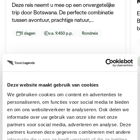
Deze reis neemt u mee op een onvergetelijke
trip door Botswana. De perfecte combinatie
E
tussen avontuur, prachtige natuur,
B
adembenemende lodges en ontspanning.
b
11 dagen
v.a. 9.450 p.p.
Rondreis
r
Ontdek deze reis
Deze website maakt gebruik van cookies
We gebruiken cookies om content en advertenties te
personaliseren, om functies voor social media te bieden
en om ons websiteverkeer te analyseren. Ook delen we
informatie over uw gebruik van onze site met onze
partners voor social media, adverteren en analyse. Deze
Hoogtepunten en ervaringen
partners kunnen deze gegevens combineren met andere
informatie die u aan ze heeft verstrekt of die ze hebben