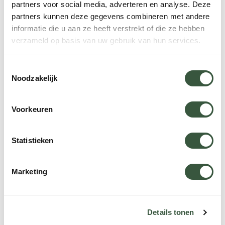
partners voor social media, adverteren en analyse. Deze
partners kunnen deze gegevens combineren met andere
informatie die u aan ze heeft verstrekt of die ze hebben
Hoogtepunten en ervaringen
verzameld op basis van uw gebruik van hun services.
Samarkand
Toestemmingsselectie
Registan
Noodzakelijk
Voorkeuren
Statistieken
Hulp nodig bij uw zoektocht
Marketing
naar een volgende reis?
Vind in 5 vragen uw ideale bestemming.
Details tonen