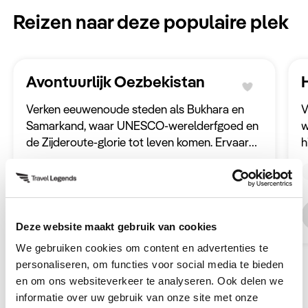
Reizen naar deze populaire plek
Avontuurlijk Oezbekistan
Verken eeuwenoude steden als Bukhara en
V
Samarkand, waar UNESCO-werelderfgoed en
w
de Zijderoute-glorie tot leven komen. Ervaar
h
de betovering van Tashkent, de Sovjet-getinte
r
13 dagen
v.a. 3.150 p.p.
Rondreis
hoofdstad met indrukwekkende architectuur.
b
a
Ontdek deze reis
Deze website maakt gebruik van cookies
We gebruiken cookies om content en advertenties te
personaliseren, om functies voor social media te bieden
en om ons websiteverkeer te analyseren. Ook delen we
informatie over uw gebruik van onze site met onze