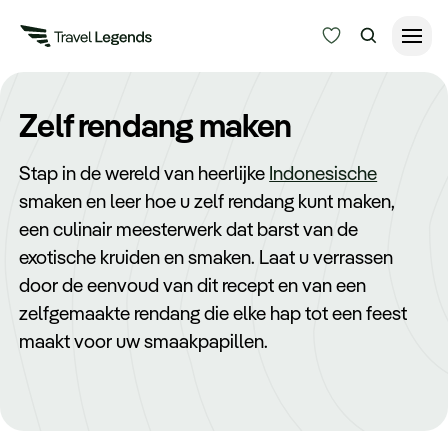
Reisduur
Zelf rendang maken
Budget
Alle bestemmingen
Stap in de wereld van heerlijke
Indonesische
Zoeken
smaken en leer hoe u zelf rendang kunt maken,
Type reizen
een culinair meesterwerk dat barst van de
exotische kruiden en smaken. Laat u verrassen
Bedrijfsreizen
door de eenvoud van dit recept en van een
zelfgemaakte rendang die elke hap tot een feest
Inspiratie
maakt voor uw smaakpapillen.
Over ons