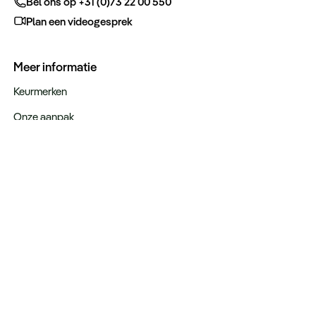
Bel ons op +31 (0)73 22 00 550
Plan een videogesprek
Meer informatie
Keurmerken
Onze aanpak
Verantwoord op reis
Vacatures
Webinars
Type reizen
Rondreizen
Legendarische reizen