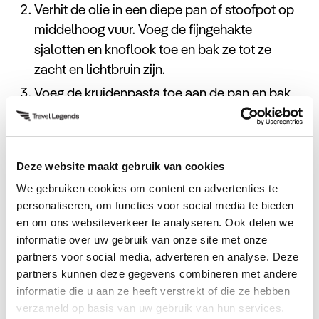
kurkumapoeder)
2 eetlepels olie
Verhit de olie in een diepe pan of stoofpot op
2 theelepels korianderzaadjes
Zout naar smaak
middelhoog vuur. Voeg de fijngehakte
1 theelepel komijnzaadjes
sjalotten en knoflook toe en bak ze tot ze
1 theelepel venkelzaadjes
zacht en lichtbruin zijn.
4 kemirinoten (optioneel)
Voeg de kruidenpasta toe aan de pan en bak
2 theelepels palmsuiker (of bruine suiker)
het geheel enkele minuten tot de aroma’s
Zout naar smaak
vrijkomen.
Voeg het rundvlees toe aan de pan en bak het
Deze website maakt gebruik van cookies
vlees aan alle kanten bruin.
We gebruiken cookies om content en advertenties te
Voeg de gekneusde citroengras, kaffir
personaliseren, om functies voor social media te bieden
limoenblaadjes, salamblaadjes en kokosmelk
en om ons websiteverkeer te analyseren. Ook delen we
toe aan de pan. Roer alles goed door elkaar.
informatie over uw gebruik van onze site met onze
partners voor social media, adverteren en analyse. Deze
Breng het geheel aan de kook en zet het vuur
partners kunnen deze gegevens combineren met andere
daarna laag. Laat de rendang sudderen op laag
informatie die u aan ze heeft verstrekt of die ze hebben
vuur, met de deksel op de pan, gedurende 3-4
verzameld op basis van uw gebruik van hun services.