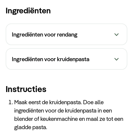
Keuzehulp
Ingrediënten
Ingrediënten voor rendang
Ingrediënten voor kruidenpasta
800 gram rundvlees (bijvoorbeeld
sukadelappen), in blokjes gesneden
4 sjalotten, fijngehakt
6 rode pepers, zonder zaadjes
4 teentjes knoflook, fijngehakt
Instructies
6 sjalotten, gepeld
2 stengels citroengras, gekneusd
4 teentjes knoflook, gepeld
Maak eerst de kruidenpasta. Doe alle
4 kaffir limoenblaadjes
2 cm verse gember, geschild
ingrediënten voor de kruidenpasta in een
2 salamblaadjes (Indonesische
2 cm verse galangal (laos), geschild
blender of keukenmachine en maal ze tot een
laurierblaadjes)
2 cm verse kurkuma, geschild (of 1 theelepel
gladde pasta.
400 ml kokosmelk