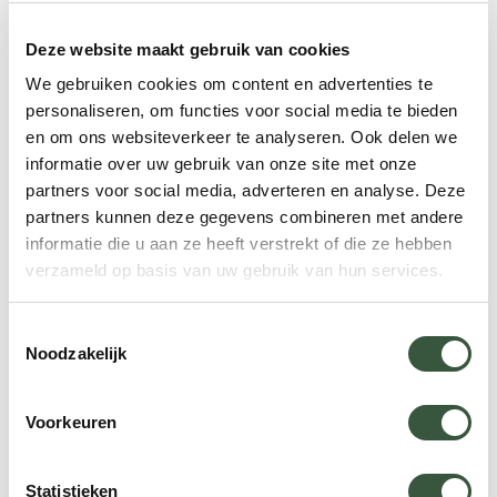
Mens. Deze dag is bedoeld om bewustzijn te
Deze website maakt gebruik van cookies
creëren rondom mensenrechtenkwesties en om
solidariteit te tonen met slachtoffers van
We gebruiken cookies om content en advertenties te
personaliseren, om functies voor social media te bieden
schendingen van de mensenrechten.
en om ons websiteverkeer te analyseren. Ook delen we
informatie over uw gebruik van onze site met onze
25 & 26 dec | Kerst
partners voor social media, adverteren en analyse. Deze
partners kunnen deze gegevens combineren met andere
Kerst in Namibië wordt gevierd met een mix van
informatie die u aan ze heeft verstrekt of die ze hebben
religieuze tradities en lokale gebruiken. Families
verzameld op basis van uw gebruik van hun services.
komen samen voor feestelijke maaltijden en
cadeau-uitwisselingen, terwijl kerken druk bezocht
Toestemmingsselectie
Noodzakelijk
worden voor speciale diensten en vieringen
Voorkeuren
Statistieken