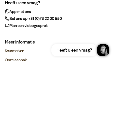
Heeft u een vraag?
App met ons
Bel ons op +31 (0)73 22 00 550
Plan een videogesprek
Meer informatie
Ontvang gratis de complete reisgids
Download nu
Heeft u een vraag?
Namibië
Keurmerken
Onze aanpak
Verantwoord op reis
Vacatures
Webinars
Type reizen