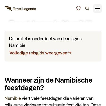
Feestdagen in Namibië
Reisduur
Budget
Alle bestemmingen
Dit artikel is onderdeel van de reisgids
Zoeken
Namibië
Type reizen
Volledige reisgids weergeven
Bedrijfsreizen
Wanneer zijn de Namibische
Inspiratie
feestdagen?
Over ons
Namibië
viert vele feestdagen die variëren van
religieuze vieringen tot culturele festiviteiten. Deze