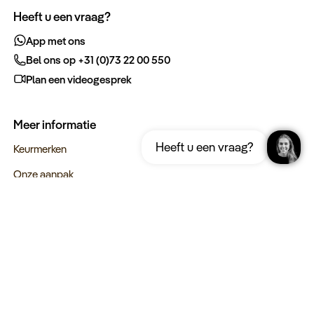
Heeft u een vraag?
App met ons
Bel ons op +31 (0)73 22 00 550
Plan een videogesprek
Meer informatie
Ontvang gratis de complete reisgids
Download nu
Heeft u een vraag?
Namibië
Keurmerken
Onze aanpak
Verantwoord op reis
Vacatures
Webinars
Type reizen