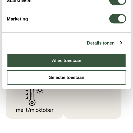
Statistieken
Marketing
geen
Namibische dollar
Hoofdstad
Vluchtduur
Details tonen
Alles toestaan
Windhoek
Circa 12,5 uur
Selectie toestaan
Beste reistijd
mei t/m oktober