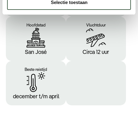
Zomertijd: -8 uur,
Costa Ricaanse
Selectie toestaan
Wintertijd: -7 uur
colon (CRC)
Hoofdstad
Vluchtduur
San José
Circa 12 uur
Beste reistijd
december t/m april