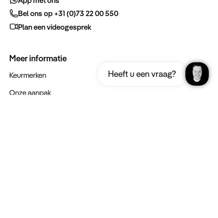
Bel ons op +31 (0)73 22 00 550
Plan een videogesprek
Meer informatie
Ontvang gratis de complete reisgids
Download nu
Heeft u een vraag?
Costa Rica
Keurmerken
Onze aanpak
Verantwoord op reis
Vacatures
Webinars
Type reizen
Rondreizen
Legendarische reizen