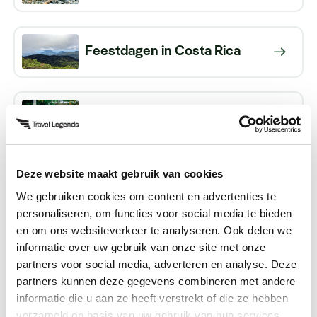
Feestdagen in Costa Rica
Fooien in Costa Rica
Deze website maakt gebruik van cookies
Jungle in Costa Rica
We gebruiken cookies om content en advertenties te
personaliseren, om functies voor social media te bieden
en om ons websiteverkeer te analyseren. Ook delen we
Munteenheid in Costa Rica
informatie over uw gebruik van onze site met onze
partners voor social media, adverteren en analyse. Deze
partners kunnen deze gegevens combineren met andere
informatie die u aan ze heeft verstrekt of die ze hebben
Natuur in Costa Rica
verzameld op basis van uw gebruik van hun services.